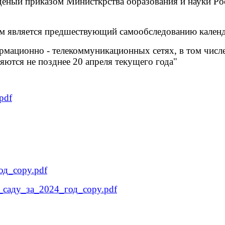
деный приказом Министкрства образования и науки Ро
ом является предшествующий самообследованию календ
рмационно - телекоммуникационных сетях, в том числе
яются не позднее 20 апреля текущего года"
pdf
од_copy.pdf
саду_за_2024_год_copy.pdf