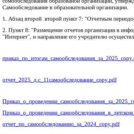
сомообследования образованой организации, утверж
Самообследование в образовательной организации.
1. Абзац второй второй пункт 7: "Отчетным период
2. Пункт 8: "Размещение отчетов организации в инфо
"Интернет", и направление его учредителю осуществл
приказ_по_итогам_самообследования_за_2025_copy.
отчет_2025_д.с_11самообследование_copy.pdf
Приказ_о_проведении_самообследования_за_2025_г
Приказ_о_проведении_самообследования_в_детском_
отчет_по_самообследованию_за_2024_copy.pdf