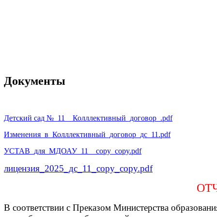
Документы
Дет
ский сад №
_11__Колллективный_договор_.pdf
Изменения_в_Колллективный_договор_дс_11.pdf
УСТАВ_для_МДОАУ_11__copy_copy.pdf
лицензия_2025_дс_11_copy_copy.pdf
ОТ
В соответствии с Преказом Министерства образовани